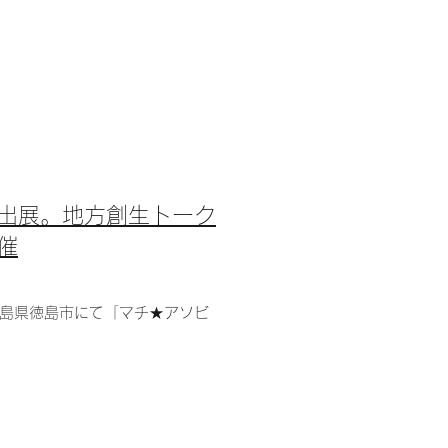
出展。地方創生トーク
催
、徳島県徳島市にて「マチ★アソビ