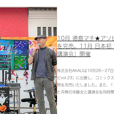
10月 徳島マチ★アソ
を完売。11月 日本
講演会」開催
株式会社AKALIは10月26～2
ビvol.23」に出展し、コミッ
冊を完売いたしました。また、1
と将棋の体験会と講演会を同時