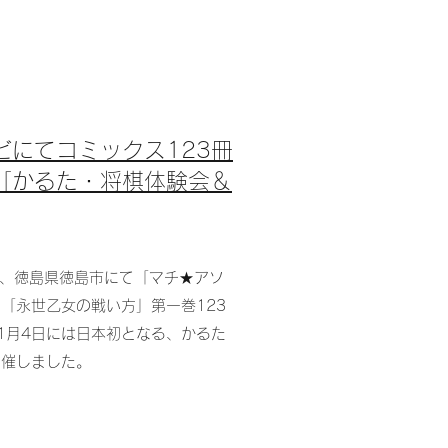
ビにてコミックス123冊
初「かるた・将棋体験会＆
7日、徳島県徳島市にて「マチ★アソ
クス「永世乙女の戦い方」第一巻123
1月4日には日本初となる、かるた
開催しました。