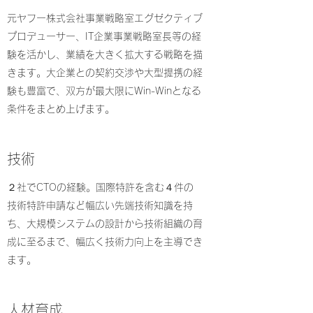
​元ヤフー株式会社事業戦略室エグゼクティブ
プロデューサー、IT企業事業戦略室長等の経
験を活かし、業績を大きく拡大する戦略を描
きます。大企業との契約交渉や大型提携の経
験も豊富で、双方が最大限にWin-Winとなる
条件をまとめ上げます。
​技術
​２社でCTOの経験。国際特許を含む４件の
技術特許申請など幅広い先端技術知識を持
ち、大規模システムの設計から技術組織の育
成に至るまで、幅広く技術力向上を主導でき
ます。
​​人材育成