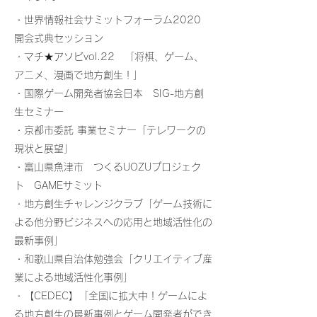
・世界情報社会サミットフォーラム2020
開会式典セッション​
・マチ★アソビvol.22 「将棋、ゲーム、
アニメ、漫画で地方創生！」
・国際ゲーム開発者協会日本 SIG-地方創
生セミナー
・京都市委託 事業セミナー「テレワークの
現状と展望」
・富山県魚津市 つくるUOZUプロジェク
ト GAMEサミット
・地方創生チャレンジクラブ「ゲーム技術に
よる他分野ビジネスへの応用と地域活性化の
最新事例」
・和歌山県自治体勉強会「クリエイティブ産
業による地域活性化事例」
・【CEDEC】「全国に拡大中！ゲームによ
る地方創生の最新事例とゲーム開発者ができ