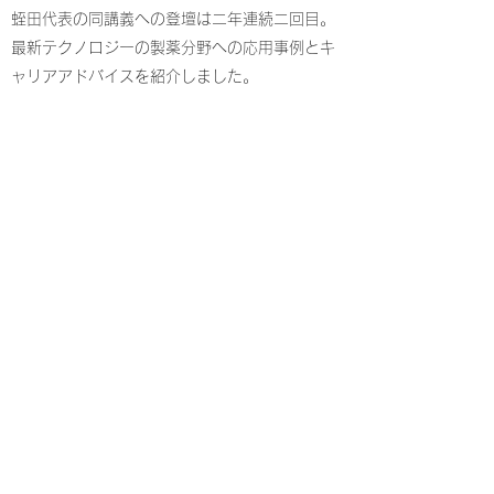
蛭田代表の同講義への登壇は二年連続二回目。
最新テクノロジーの製薬分野への応用事例とキ
ャリアアドバイスを紹介しました。
蛭田健司代表が地方創生セミナー