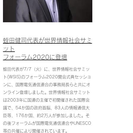
蛭田健司代表が世界情報社会サミ
ット
フォーラム2020に登壇
蛭田代表が7/7（火）に、世界情報社会サミッ
ト(WSIS)のフォーラム2020開会式典セッショ
ンに、国際電気通信連合の事務局長らと共にオ
ンライン登壇しました。世界情報社会サミット
は2003年に国連の主催で初開催された国際会
議で、54か国の政府首脳、83人の情報通信大
臣等、176か国、約2万人が参加しました。そ
の後フォーラムが国際電気通信連合やUNESCO
等の共催により開催されています。