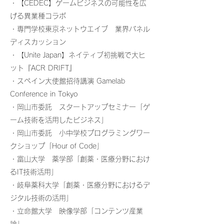
・【CEDEC】ゲームビジネスの可能性を広
げる異業種コラボ
・専門学校東京ネットウエイブ 業界パネル
ディスカッション
・【Unite Japan】ネイティブ初挑戦で大ヒ
ット『ACR DRIFT』
・スペイン大使館招待講演 Gamelab
Conference in Tokyo
・岡山市委託 スタートアップセミナー「ゲ
ーム技術を活用したビジネス」
・岡山市委託 小中学校プログラミングワー
クショップ「Hour of Code」
・富山大学 薬学部「創薬・医療分野におけ
るIT技術活用」
・岐阜薬科大学「創薬・医療分野におけるデ
ジタル技術の活用」
・立命館大学 映像学部「コンテンツ産業