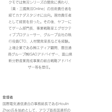
クモでは無双シリーズの開発に携わり、
「真・三國無双Online」の技術責任者を
経てカナダスタジオに出向。現地責任者
として経営を担った。その後、ヤフーに
てゲーム部門長、事業戦略室エグゼクテ
ィブプロデューサー、グループ会社の執
行役員CTO、人材開発室長などを経験。
上場企業である㈱エディア顧問、豊田通
商グループ㈱ISAOアドバイザー、富山県
新分野産業育成事業の総合戦略アドバイ
ザー等を歴任。
登壇者
国際電気通信連合の事務総長であるHoulin
Zhao氏を始めとして、アラブ首長国連邦の