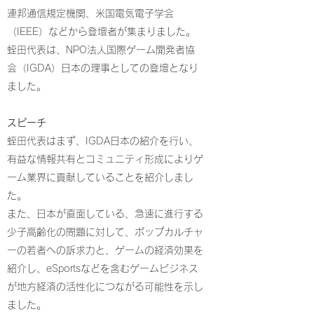
連邦通信規定機関、米国電気電子学会
（IEEE）などから登壇者が集まりました。
蛭田代表は、NPO法人国際ゲーム開発者協
会（IGDA）日本の理事としての登壇となり
ました。
スピーチ
蛭田代表はまず、IGDA日本の紹介を行い、
有益な情報共有とコミュニティ形成によりゲ
ーム業界に貢献していることを紹介しまし
た。
また、日本が直面している、急速に進行する
少子高齢化の問題に対して、ポップカルチャ
ーの若者への訴求力と、ゲームの経済効果を
紹介し、eSportsなどを含むゲームビジネス
が地方経済の活性化につながる可能性を示し
ました。