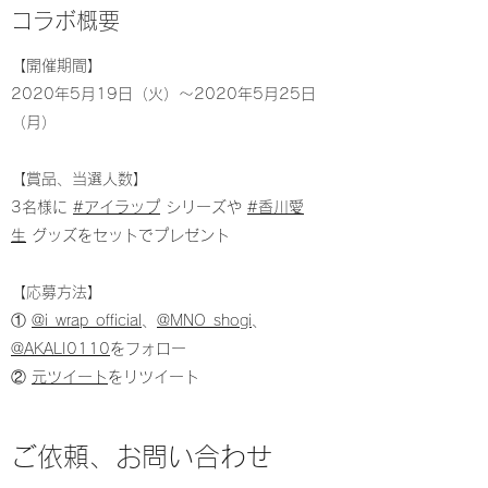
​​コラボ概要
【開催期間】
2020年5月19日（火）～2020年5月25日
（月）
【賞品、当選人数】
3名様に
#アイラップ
シリーズや
#香川愛
生
グッズをセットでプレゼント
【応募方法】
①
@i_wrap_official
、
@MNO_shogi
、
@AKALI0110
をフォロー
②
元ツイート
をリツイート
ご依頼、お問い合わせ